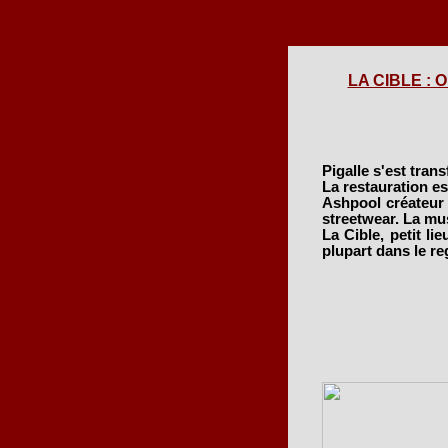
LA CIBLE : O
Pigalle s'est trans
La restauration e
Ashpool créateur d
streetwear. La mus
La Cible, petit li
plupart dans le re