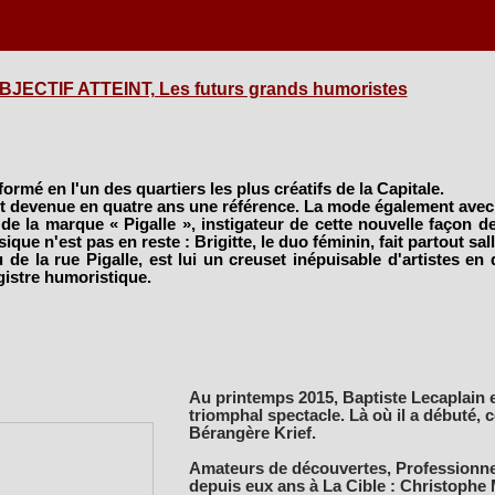
BJECTIF ATTEINT, Les futurs grands humoristes
formé en l'un des quartiers les plus créatifs de la Capitale.
st devenue en quatre ans une référence. La mode également ave
e la marque « Pigalle », instigateur de cette nouvelle façon de 
ique n'est pas en reste : Brigitte, le duo féminin, fait partout sal
eu de la rue Pigalle, est lui un creuset inépuisable d'artistes en 
gistre humoristique.
Au printemps 2015, Baptiste Lecaplain e
triomphal spectacle. Là où il a débuté
Bérangère Krief.
Amateurs de découvertes, Professionnel
depuis eux ans à La Cible : Christophe 