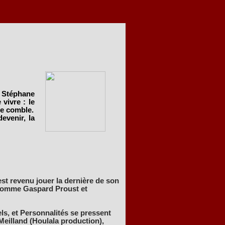
c Stéphane
vivre : le
le comble.
devenir, la
st revenu jouer la dernière de son
, comme Gaspard Proust et
s, et Personnalités se pressent
Meilland (Houlala production),