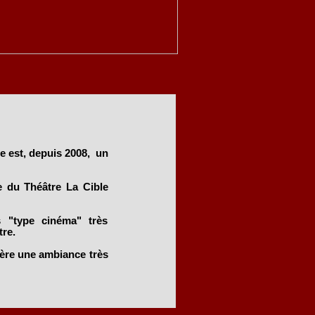
e est, depuis 2008, un
le du Théâtre La Cible
s "type cinéma" très
re.
nfère une ambiance très