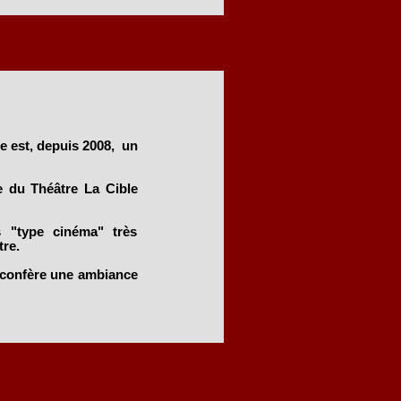
e est, depuis 2008, un
le du Théâtre La Cible
s "type cinéma" très
re.
i confère une ambiance