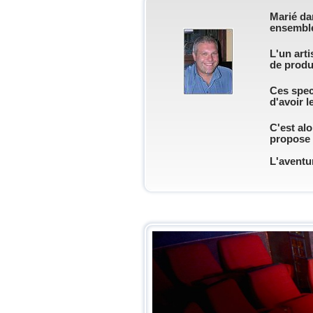
Marié dan
ensembl
L'un art
de produ
Ces spect
d'avoir l
C'est alo
propose d
L'aventu