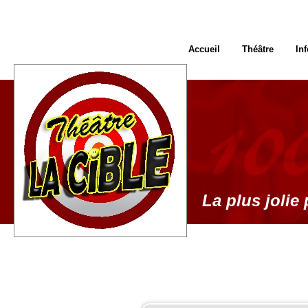
Accueil
Théâtre
In
La plus jolie 