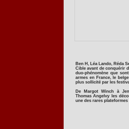
Ben H, Léa Lando, Réda Se
Cible avant de conquérir d'
duo-phénomène que sont 
armes en France, le belge 
plus sollicité par les festiv
De Margot Winch à Jenn
Thomas Angelvy les découv
une des rares plateformes