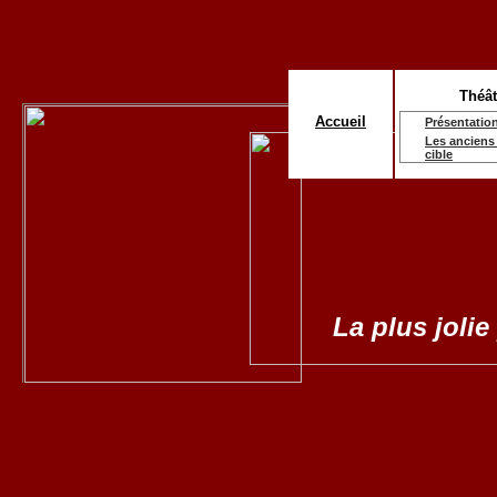
Théât
Accueil
Présentatio
Les anciens 
cible
La plus jolie