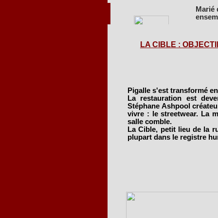
Marié 
ensem
L'un a
de pro
LA CIBLE : OBJECTIF
Ces sp
d'avoir
C'est 
Pigalle s'est transformé en 
propos
La restauration est dev
Stéphane Ashpool créateur 
L'aven
vivre : le streetwear. La m
salle comble.
La Cible, petit lieu de la r
plupart dans le registre h