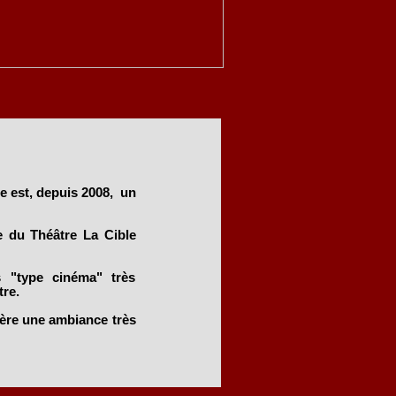
e est, depuis 2008, un
le du Théâtre La Cible
s "type cinéma" très
re.
nfère une ambiance très