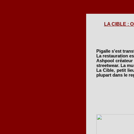
LA CIBLE : O
Pigalle s'est trans
La restauration e
Ashpool créateur d
streetwear. La mus
La Cible, petit li
plupart dans le re