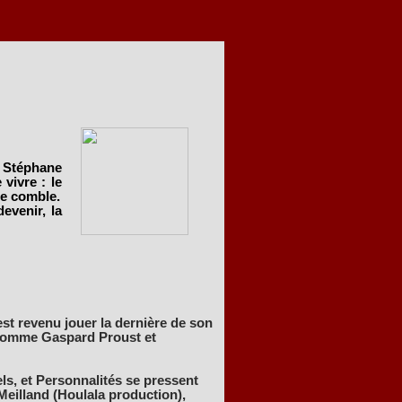
c Stéphane
vivre : le
le comble.
devenir, la
st revenu jouer la dernière de son
, comme Gaspard Proust et
s, et Personnalités se pressent
Meilland (Houlala production),