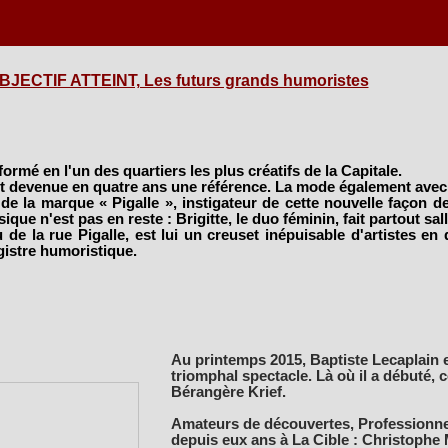
BJECTIF ATTEINT, Les futurs grands humoristes
formé en l'un des quartiers les plus créatifs de la Capitale.
st devenue en quatre ans une référence. La mode également ave
e la marque « Pigalle », instigateur de cette nouvelle façon de 
ique n'est pas en reste : Brigitte, le duo féminin, fait partout sal
eu de la rue Pigalle, est lui un creuset inépuisable d'artistes en 
gistre humoristique.
Au printemps 2015, Baptiste Lecaplain e
triomphal spectacle. Là où il a débuté
Bérangère Krief.
Amateurs de découvertes, Professionnel
depuis eux ans à La Cible : Christophe 