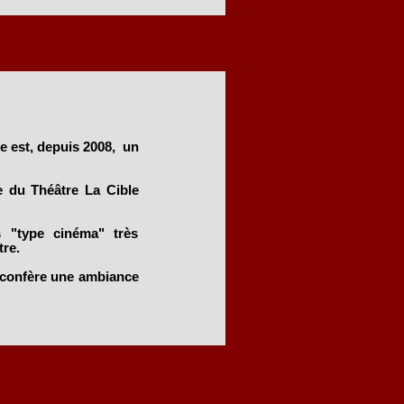
e est, depuis 2008, un
le du Théâtre La Cible
s "type cinéma" très
re.
i confère une ambiance