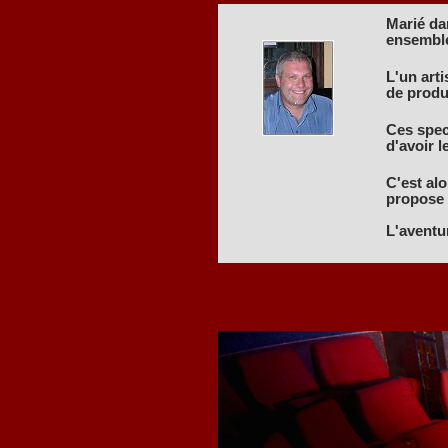
Marié dan
ensembl
L'un art
de produ
Ces spect
d'avoir l
C'est alo
propose d
L'aventu