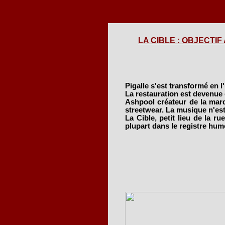
LA CIBLE : OBJECTIF A
Pigalle s'est transformé en l'
La restauration est devenue
Ashpool créateur de la marqu
streetwear. La musique n'est 
La Cible, petit lieu de la ru
plupart dans le registre hum