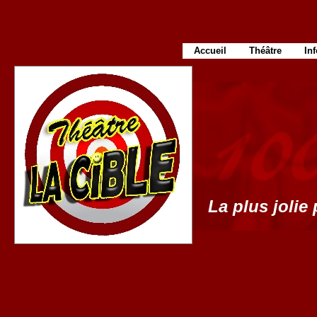
Accueil
Théâtre
In
La plus jolie 