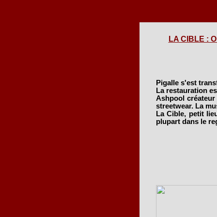
LA CIBLE : O
Pigalle s'est trans
La restauration e
Ashpool créateur d
streetwear. La mus
La Cible, petit li
plupart dans le re