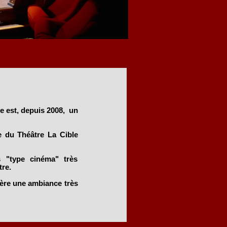
e est, depuis 2008, un
le du Théâtre La Cible
s "type cinéma" très
re.
nfère une ambiance très