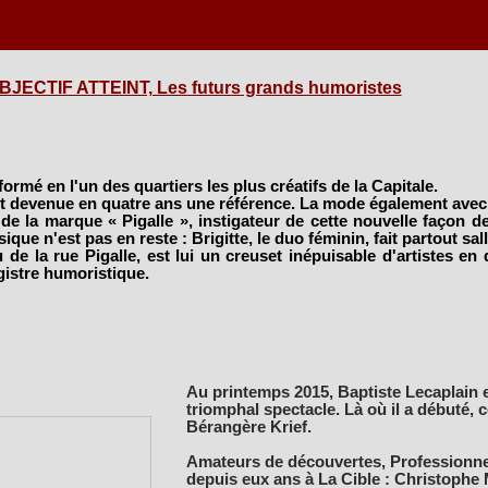
BJECTIF ATTEINT, Les futurs grands humoristes
formé en l'un des quartiers les plus créatifs de la Capitale.
st devenue en quatre ans une référence. La mode également ave
e la marque « Pigalle », instigateur de cette nouvelle façon de 
ique n'est pas en reste : Brigitte, le duo féminin, fait partout sal
eu de la rue Pigalle, est lui un creuset inépuisable d'artistes en 
gistre humoristique.
Au printemps 2015, Baptiste Lecaplain e
triomphal spectacle. Là où il a débuté
Bérangère Krief.
Amateurs de découvertes, Professionnel
depuis eux ans à La Cible : Christophe 