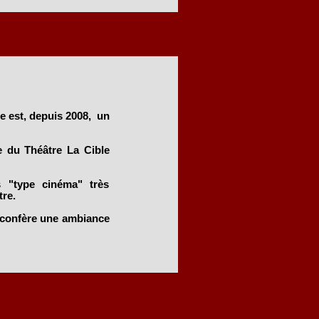
e est, depuis 2008, un
le du Théâtre La Cible
s "type cinéma" très
re.
i confère une ambiance