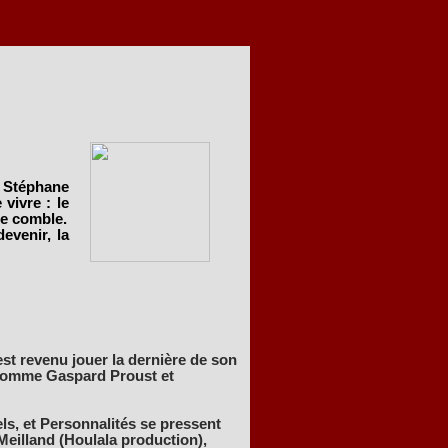
c Stéphane
vivre : le
le comble.
devenir, la
st revenu jouer la dernière de son
, comme Gaspard Proust et
s, et Personnalités se pressent
Meilland (Houlala production),