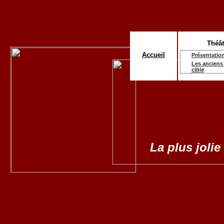
Théât
Accueil
Présentatio
Les anciens 
cible
La plus jolie