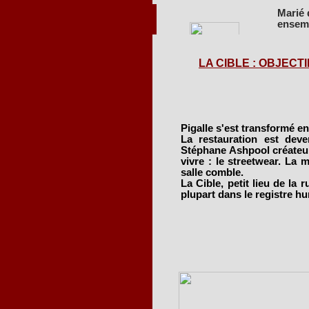
Marié 
ensem
L'un a
de pro
LA CIBLE : OBJECTIF
Ces sp
d'avoir
C'est 
Pigalle s'est transformé en 
propos
La restauration est dev
Stéphane Ashpool créateur 
L'aven
vivre : le streetwear. La m
salle comble.
La Cible, petit lieu de la r
plupart dans le registre h