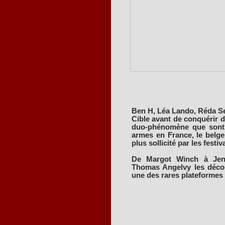
Ben H, Léa Lando, Réda Se
Cible avant de conquérir d'
duo-phénomène que sont 
armes en France, le belge 
plus sollicité par les festiv
De Margot Winch à Jenn
Thomas Angelvy les découv
une des rares plateformes