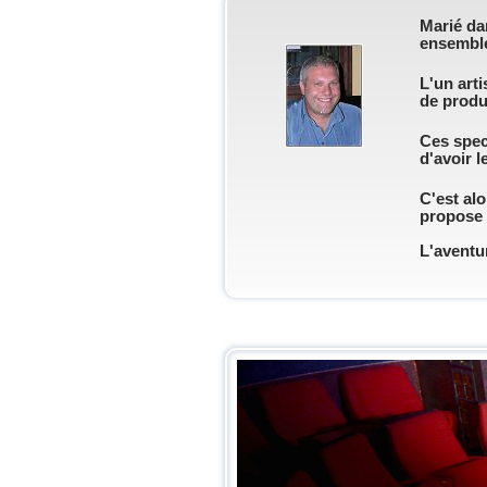
Marié dan
ensembl
L'un art
de produ
Ces spect
d'avoir l
C'est alo
propose d
L'aventu