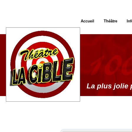
Accueil
Théâtre
In
La plus jolie 