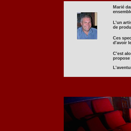
Marié dan
ensembl
L'un art
de produ
Ces spect
d'avoir l
C'est alo
propose d
L'aventu