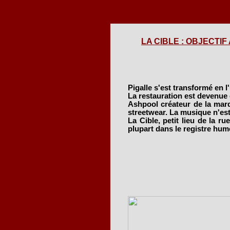
LA CIBLE : OBJECTIF A
Pigalle s'est transformé en l'
La restauration est devenue
Ashpool créateur de la marqu
streetwear. La musique n'est 
La Cible, petit lieu de la ru
plupart dans le registre hum