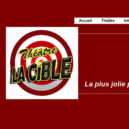
Accueil
Théâtre
In
La plus jolie 