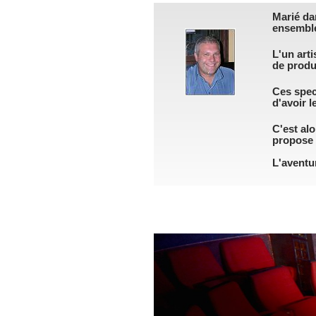
Marié dan
ensembl
L'un art
de produ
Ces spect
d'avoir l
C'est alo
propose d
L'aventu