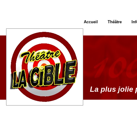
Accueil
Théâtre
In
La plus jolie 