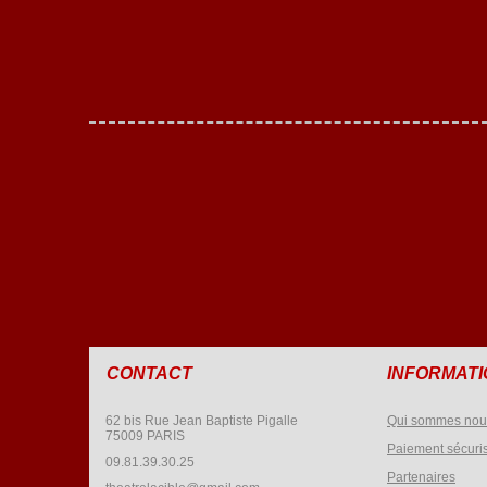
CONTACT
INFORMAT
62 bis Rue Jean Baptiste Pigalle
Qui sommes nou
75009 PARIS
Paiement sécuri
09.81.39.30.25
Partenaires