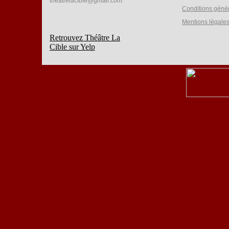
theatrelacible@gmail.com
Conditions géné
Mentions légale
Retrouvez Théâtre La
Cible sur Yelp